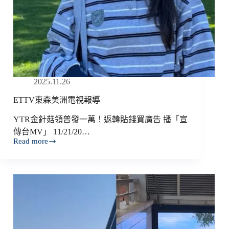
2025.11.26
ETTV東森美洲電視報導
YTR金針菇領普發一萬！返韓貼錢買廣告 播「宣
傳台MV」 11/21/20…
Read more
ETTV
東
森
美
洲
電
視
報