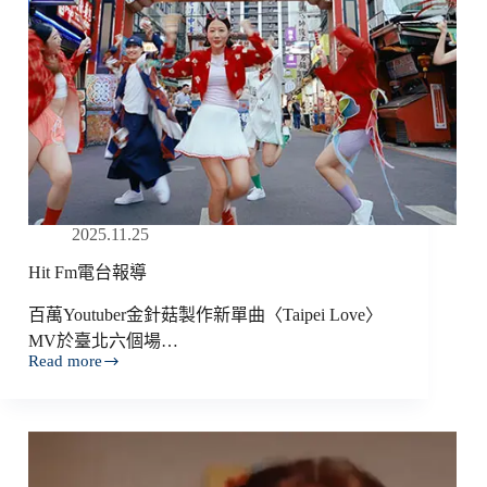
2025.11.25
Hit Fm電台報導
百萬Youtuber金針菇製作新單曲〈Taipei Love〉
MV於臺北六個場…
Read more
Hit
Fm
電
台
報
導