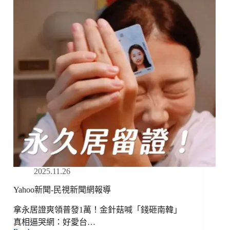
新
聞
網
報
導
2025.11.26
Yahoo新聞-民視新聞網報導
拿永居證爽領普發1萬！金針菇喊「錢砸南韓」
真相逼哭網：好愛台…