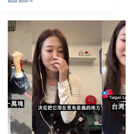
Read more
Yahoo
新
聞-
民
視
新
聞
網
報
導