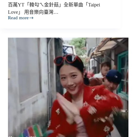
百萬YT「韓勾ㄟ金針菇」全新單曲「Taipei
Love」 用音樂向臺灣…
Read more
青
年
日
報
報
導