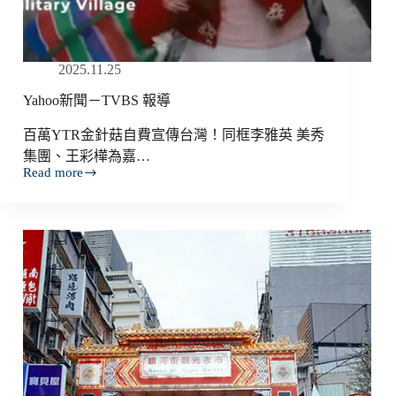
2025.11.25
Yahoo新聞－TVBS 報導
百萬YTR金針菇自費宣傳台灣！同框李雅英 美秀
集團、王彩樺為嘉…
Read more
Yahoo
新
聞
－
TVBS
報
導