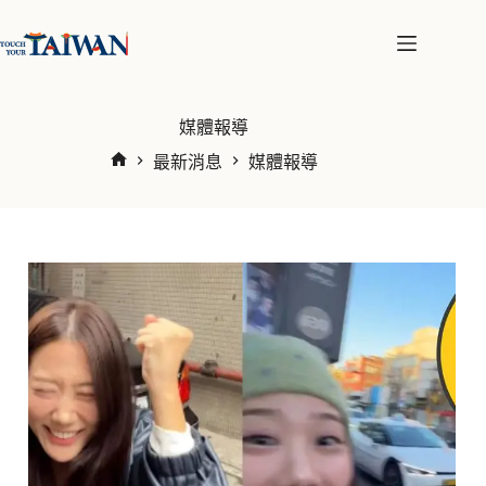
跳
至
主
要
內
媒體報導
容
最新消息
媒體報導
首
頁