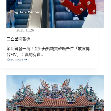
2025.11.26
三立星聞報導
領到普發一萬！金針菇貼錢買韓廣告位「放宣傳
台MV」：真的有資…
Read more
三
立
星
聞
報
導