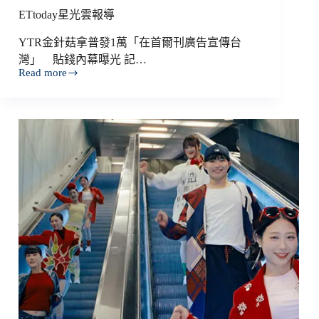
ETtoday星光雲報導
YTR金針菇拿普發1萬「在首爾刊廣告宣傳台
灣」 貼錢內幕曝光 記…
Read more
ETtoday
星
光
雲
報
導