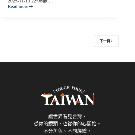
2025-11-13 22:06聯…
Read more
噓！
新
聞
－
聯
合
下一頁
報
報
導
讓世界看見台灣，
從你的鏡頭，也從你的心開始。
不分角色、不問經驗，