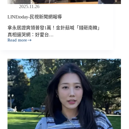
2025.11.26
LINEtoday-民視新聞網報導
拿永居證爽領普發1萬！金針菇喊「錢砸南韓」
真相逼哭網：好愛台…
Read more
LINEtoday-
民
視
新
聞
網
報
導