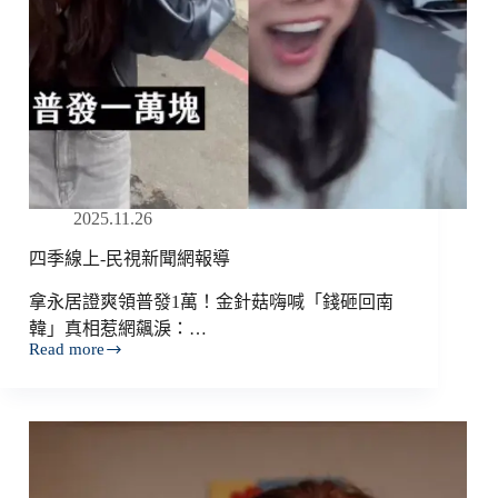
2025.11.26
四季線上-民視新聞網報導
拿永居證爽領普發1萬！金針菇嗨喊「錢砸回南
韓」真相惹網飆淚：…
Read more
四
季
線
上-
民
視