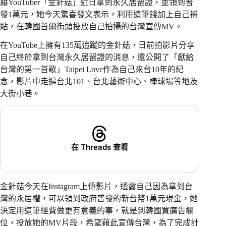
籍YouTuber「金針菇」近日拿到永久居留證，並領到普
發1萬元，她今天驚喜發文表示，利用這筆錢加上自己補
貼，在韓國首爾街頭投放自己拍攝的台灣宣傳MV。
在YouTube上擁有135萬追蹤的金針菇，日前拍影片分享
自己終於拿到台灣永久居留證的消息，還公開了「獻給
台灣的第一首歌」Taipei Love作為自己來台10年的紀
念，影片中走遍台北101、台北藝術中心、棒球場等地及
大街小巷。
在 Threads 查看
金針菇今天在Instagram上傳影片，透露自己因為拿到台
灣的永居權，可以領到政府普發的新台幣1萬元現金，她
決定用這筆經費做更有意義的事，就是到韓國買廣告欄
位，投放她的MV片段，希望藉此宣傳台灣，為了完成計