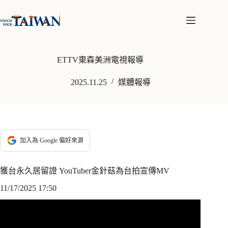
跳
至
主
要
內
ETTV東森美洲電視報導
容
2025.11.25
媒體報導
加入為 Google 偏好來源
獲台永久居留證 YouTuber金針菇為台拍宣傳MV
11/17/2025 17:50