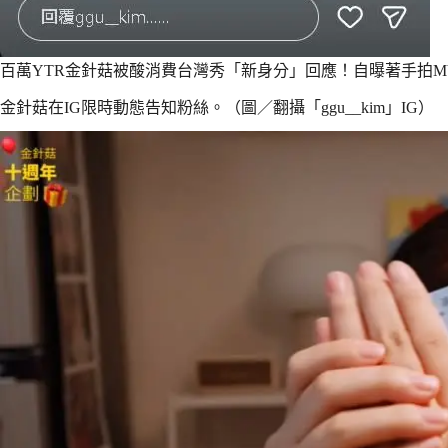
百萬YTR金針菇被酸消費台灣秀「新身分」回應！自曝著手拍M
金針菇在IG限時動態告知粉絲。（圖／翻攝「ggu__kim」IG）