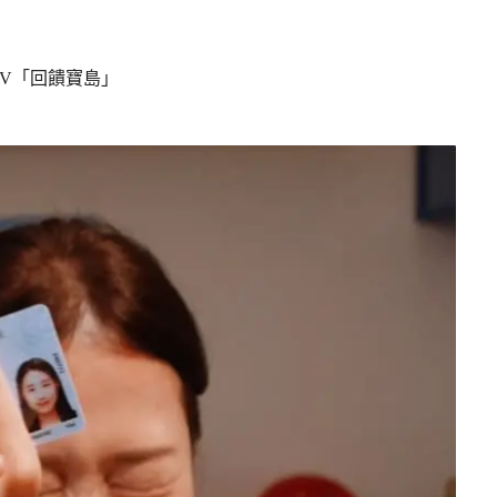
V「回饋寶島」