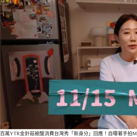
百萬YTR金針菇被酸消費台灣秀「新身分」回應！自曝著手拍M