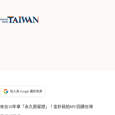
跳
至
主
要
內
容
加入為 Google 偏好來源
來台10年拿「永久居留證」！金針菇拍MV回饋台灣