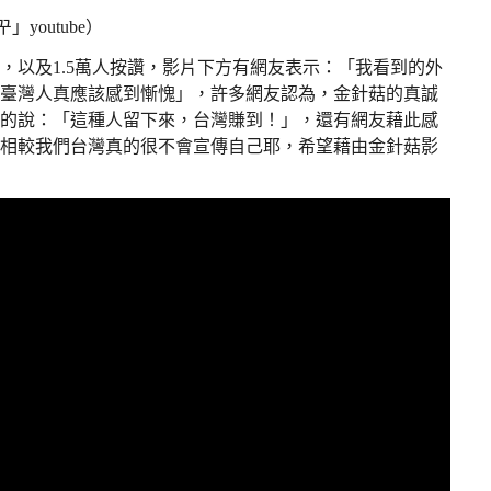
outube）
，以及1.5萬人按讚，影片下方有網友表示：「我看到的外
臺灣人真應該感到慚愧」，許多網友認為，金針菇的真誠
的說：「這種人留下來，台灣賺到！」，還有網友藉此感
相較我們台灣真的很不會宣傳自己耶，希望藉由金針菇影