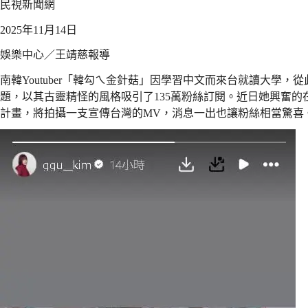
民視新聞網
2025年11月14日
娛樂中心／王靖慈報導
南韓Youtuber「韓勾ㄟ金針菇」因學習中文而來台就讀大學
題，以其古靈精怪的風格吸引了135萬粉絲訂閱。近日她興奮的
計畫，將拍攝一支宣傳台灣的MV，消息一出也讓粉絲相當驚喜