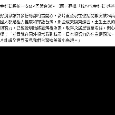
金針菇想拍一支MV回饋台灣。（圖／翻攝「韓勾ㄟ金針菇 찐쩐꾸」y
好消息讓許多粉絲都相當開心，影片直至現在也點閱數突破24萬
國人都是極力推廣和守護台灣，那些成天嫌東嫌西，土生土長的
與努力，已經證明她將臺灣視為家，取得永居是實至名歸，開心
嘆：「老實說在國外很常看到韓國、日本很努力的在宣傳觀光，
片能讓全世界看見我們台灣這美麗小島嶼。」