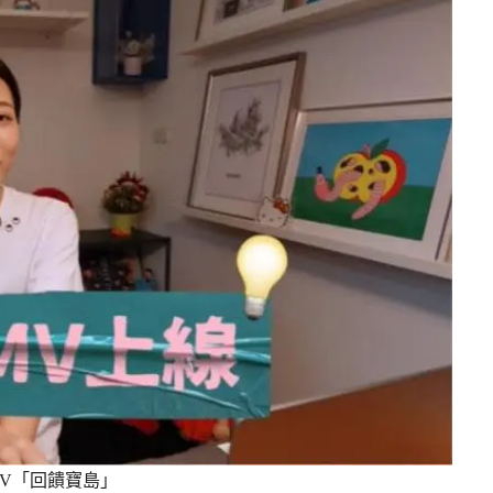
V「回饋寶島」